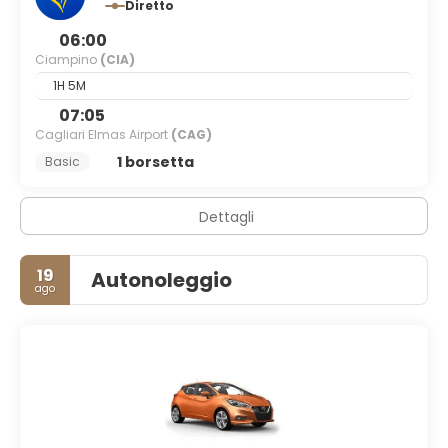
Diretto
06:00
Ciampino
(CIA)
1H 5M
07:05
Cagliari Elmas Airport
(CAG)
1 borsetta
Basic
Dettagli
19
Autonoleggio
ago