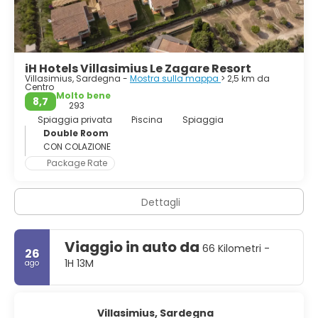
iH Hotels Villasimius Le Zagare Resort
Villasimius, Sardegna -
Mostra sulla mappa
> 2,5 km da
Centro
Molto bene
8,7
293
Spiaggia privata
Piscina
Spiaggia
Double Room
CON COLAZIONE
Package Rate
Dettagli
Viaggio in auto da
66 Kilometri -
26
1H 13M
ago
Villasimius, Sardegna