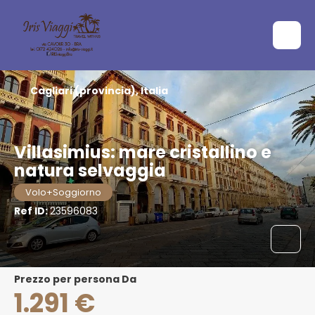
Cagliari (provincia), Italia
Villasimius: mare cristallino e
natura selvaggia
Volo+Soggiorno
Ref ID:
23596083
Prezzo per persona Da
1.291 €