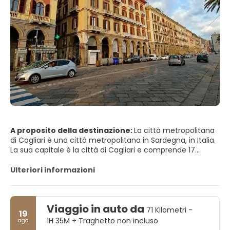
A proposito della destinazione:
La città metropolitana
di Cagliari è una città metropolitana in Sardegna, in Italia.
La sua capitale è la città di Cagliari e comprende 17
comuni. È stato istituito dalla legge nel 2016 e ha sostituito
la Provincia di Cagliari. L'attuale presidente è il sindaco di
Ulteriori informazioni
Cagliari, Paolo Truzzu. La popolazione residente è di circa
432.000. Questa cifra può aumentare a causa del
pendolarismo nell'area urbana funzionale a circa 477.000
Viaggio in auto da
71 Kilometri -
19
1H 35M + Traghetto non incluso
ago