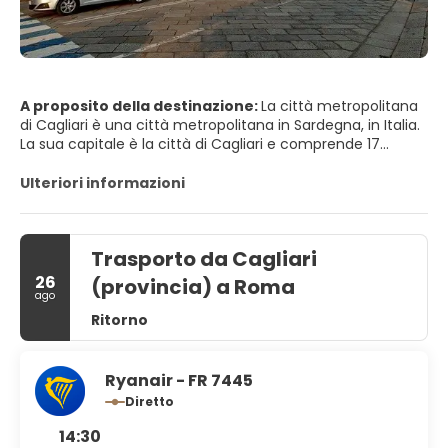
A proposito della destinazione:
La città metropolitana
di Cagliari è una città metropolitana in Sardegna, in Italia.
La sua capitale è la città di Cagliari e comprende 17
comuni. È stato istituito dalla legge nel 2016 e ha sostituito
la Provincia di Cagliari. L'attuale presidente è il sindaco di
Ulteriori informazioni
Cagliari, Paolo Truzzu. La popolazione residente è di circa
432.000. Questa cifra può aumentare a causa del
pendolarismo nell'area urbana funzionale a circa 477.000
Trasporto da Cagliari
26
(provincia) a Roma
ago
Ritorno
Ryanair - FR 7445
Diretto
14:30