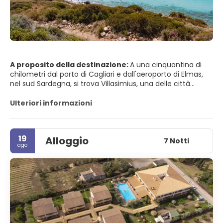
A proposito della destinazione:
A una cinquantina di
chilometri dal porto di Cagliari e dall'aeroporto di Elmas,
nel sud Sardegna, si trova Villasimius, una delle città
turistiche più famose del Mediterraneo. La ragione di tale
notorietà è indiscutibile: la sua costa offre un insieme
Ulteriori informazioni
unico di spiagge bianche e dorate, un mare cristallino,
profumi intensi di mirto, enebro e retama oltre a una
capacità di accogliere turisti che si adatta a tutti i tipi di
19
Alloggio
richieste.
7 Notti
ago