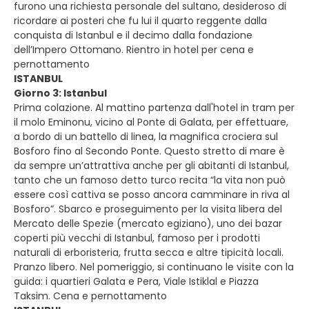
furono una richiesta personale del sultano, desideroso di
ricordare ai posteri che fu lui il quarto reggente dalla
conquista di Istanbul e il decimo dalla fondazione
dell’Impero Ottomano. Rientro in hotel per cena e
pernottamento
ISTANBUL
Giorno 3: Istanbul
Prima colazione. Al mattino partenza dall'hotel in tram per
il molo Eminonu, vicino al Ponte di Galata, per effettuare,
a bordo di un battello di linea, la magnifica crociera sul
Bosforo fino al Secondo Ponte. Questo stretto di mare è
da sempre un’attrattiva anche per gli abitanti di Istanbul,
tanto che un famoso detto turco recita “la vita non può
essere così cattiva se posso ancora camminare in riva al
Bosforo”. Sbarco e proseguimento per la visita libera del
Mercato delle Spezie (mercato egiziano), uno dei bazar
coperti più vecchi di Istanbul, famoso per i prodotti
naturali di erboristeria, frutta secca e altre tipicità locali.
Pranzo libero. Nel pomeriggio, si continuano le visite con la
guida: i quartieri Galata e Pera, Viale Istiklal e Piazza
Taksim. Cena e pernottamento