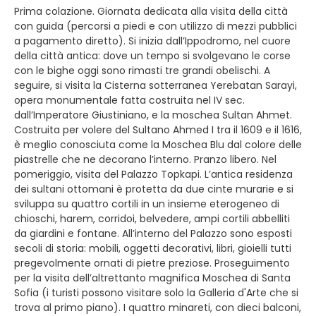
Prima colazione. Giornata dedicata alla visita della città
con guida (percorsi a piedi e con utilizzo di mezzi pubblici
a pagamento diretto). Si inizia dall’Ippodromo, nel cuore
della città antica: dove un tempo si svolgevano le corse
con le bighe oggi sono rimasti tre grandi obelischi. A
seguire, si visita la Cisterna sotterranea Yerebatan Sarayi,
opera monumentale fatta costruita nel IV sec.
dall’Imperatore Giustiniano, e la moschea Sultan Ahmet.
Costruita per volere del Sultano Ahmed I tra il 1609 e il 1616,
è meglio conosciuta come la Moschea Blu dal colore delle
piastrelle che ne decorano l’interno. Pranzo libero. Nel
pomeriggio, visita del Palazzo Topkapi. L’antica residenza
dei sultani ottomani è protetta da due cinte murarie e si
sviluppa su quattro cortili in un insieme eterogeneo di
chioschi, harem, corridoi, belvedere, ampi cortili abbelliti
da giardini e fontane. All’interno del Palazzo sono esposti
secoli di storia: mobili, oggetti decorativi, libri, gioielli tutti
pregevolmente ornati di pietre preziose. Proseguimento
per la visita dell’altrettanto magnifica Moschea di Santa
Sofia (i turisti possono visitare solo la Galleria d'Arte che si
trova al primo piano). I quattro minareti, con dieci balconi,