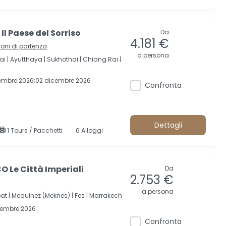
l Paese del Sorriso
Da
4.181 €
ioni di partenza
a persona
ai |
Ayutthaya |
Sukhothai |
Chiang Rai |
vembre 2026;02 dicembre 2026
Confronta
Dettagli
1 Tours / Pacchetti
6 Alloggi
 Le Città Imperiali
Da
2.753 €
a persona
at |
Mequinez (Meknes) |
Fes |
Marrakech
cembre 2026
Confronta