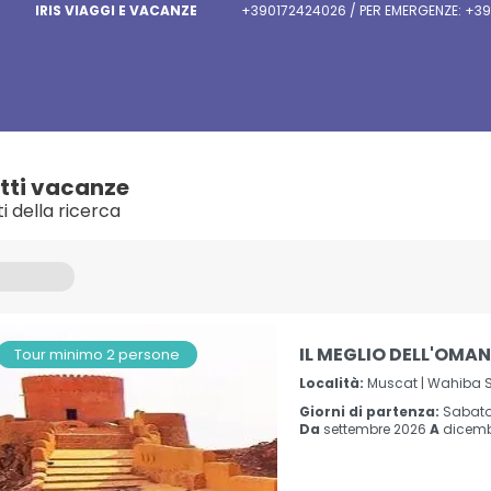
IRIS VIAGGI E VACANZE
+390172424026 / PER EMERGENZE: +39
tti vacanze
ti della ricerca
IL MEGLIO DELL'OMAN
Tour minimo 2 persone
Località:
Muscat |
Wahiba S
Giorni di partenza:
Sabat
Da
settembre 2026
A
dicemb