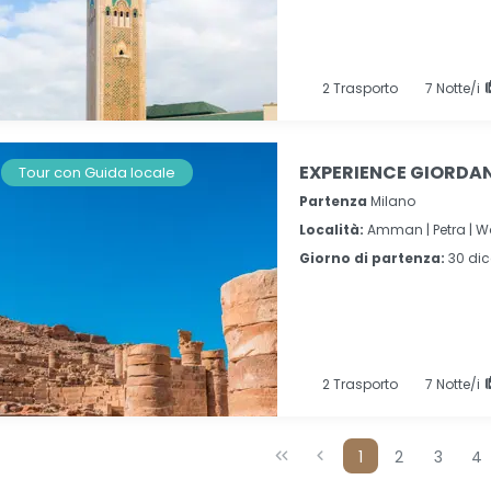
2
Trasporto
7
Notte/i
EXPERIENCE GIORDANI
Tour con Guida locale
Partenza
Milano
Località:
Amman |
Petra |
W
Giorno di partenza:
30 di
2
Trasporto
7
Notte/i
1
2
3
4