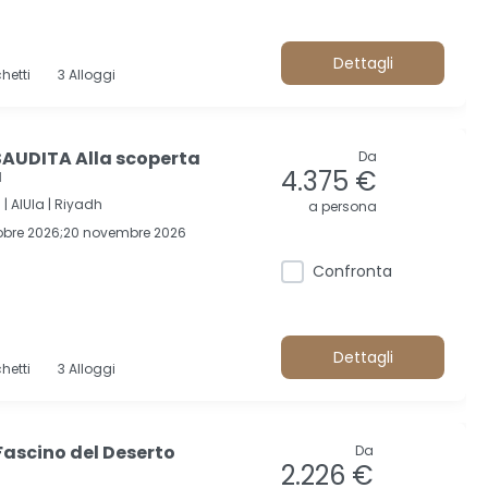
Dettagli
hetti
3 Alloggi
AUDITA Alla scoperta
Da
a
4.375 €
 |
AlUla |
Riyadh
a persona
tobre 2026;20 novembre 2026
Confronta
Dettagli
hetti
3 Alloggi
Fascino del Deserto
Da
2.226 €