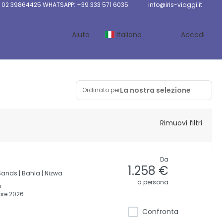
 02 39864425 WHATSAPP: +39 333 571 6035
info@iris-viaggi.it
Aiuto
Italiano
Accedi
La nostra selezione
Ordinato per
Rimuovi filtri
Da
1.258 €
ands |
Bahla |
Nizwa
a persona
o
re 2026
Confronta