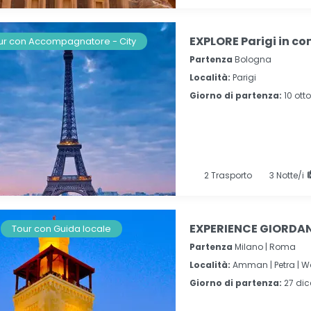
EXPLORE Parigi in c
ur con Accompagnatore - City
Partenza
Bologna
Località:
Parigi
Giorno di partenza:
10 ott
2
Trasporto
3
Notte/i
EXPERIENCE GIORDANI
Tour con Guida locale
Partenza
Milano | Roma
Località:
Amman |
Petra |
W
Giorno di partenza:
27 di