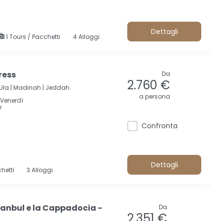
Dettagli
1 Tours / Pacchetti
4 Alloggi
ress
Da
2.760 €
Ula |
Madinah |
Jeddah
a persona
;Venerdì
7
Confronta
Dettagli
hetti
3 Alloggi
anbul e la Cappadocia -
Da
2.351 €