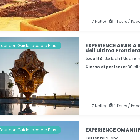
7
Notte/i
1 Tours / Pacc
EXPERIENCE ARABIA S
Tour con Guida locale e Plus
dell'ultima Frontier
Località:
Jeddah |
Madinah
Giorno di partenza:
30 ot
7
Notte/i
1 Tours / Pacc
EXPERIENCE OMAN Il 
Tour con Guida locale e Plus
Partenza
Milano