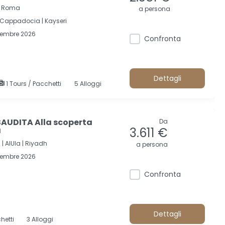
 | Roma
a persona
Cappadocia |
Kayseri
cembre 2026
Confronta
Dettagli
1 Tours / Pacchetti
5 Alloggi
AUDITA Alla scoperta
Da
a
3.611 €
 |
AlUla |
Riyadh
a persona
cembre 2026
Confronta
Dettagli
hetti
3 Alloggi