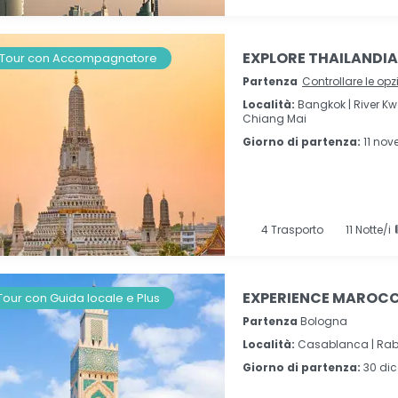
EXPLORE THAILANDIA I
Tour con Accompagnatore
Partenza
Controllare le opz
Località:
Bangkok |
River Kw
Chiang Mai
Giorno di partenza:
11 no
4
Trasporto
11
Notte/i
EXPERIENCE MAROCCO
Tour con Guida locale e Plus
Partenza
Bologna
Località:
Casablanca |
Rab
Giorno di partenza:
30 di