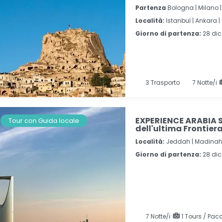
Partenza
Bologna | Milano
Località:
Istanbul |
Ankara |
Giorno di partenza:
28 di
3
Trasporto
7
Notte/i
EXPERIENCE ARABIA S
Tour con Guida locale
dell'ultima Frontier
Località:
Jeddah |
Madinah
Giorno di partenza:
28 di
7
Notte/i
1 Tours / Pacc