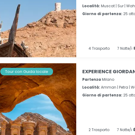
Località:
Muscat |
Sur |
Wahi
Giorno di partenza:
25 ott
4
Trasporto
7
Notte/i
EXPERIENCE GIORDANI
Tour con Guida locale
Partenza
Milano
Località:
Amman |
Petra |
W
Giorno di partenza:
25 ott
2
Trasporto
7
Notte/i