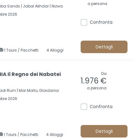
a persona
ba Sands |
Jabal Akhdar |
Nizwa
obre 2026
Confronta
Dettagli
1 Tours / Pacchetti
4 Alloggi
A Il Regno dei Nabatei
Da
1.976 €
a persona
adi Rum |
Mar Morto, Giordania
obre 2026
Confronta
Dettagli
1 Tours / Pacchetti
4 Alloggi