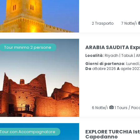
2
Trasporto
7
Notte/i
ARABIA SAUDITA Exp
Tour minimo 2 persone
Località:
Riyadh |
Tabuk |
Al
Giorni di partenza:
Lunedì
Da
ottobre 2026
A
aprile 202
6
Notte/i
1 Tours / Pacc
EXPLORE TURCHIA Ist
Tour con Accompagnatore
Capodanno