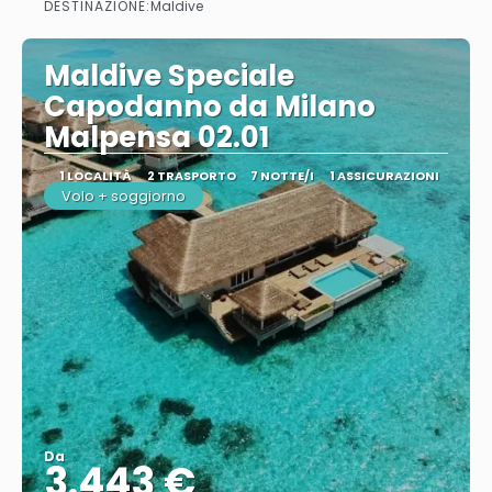
DESTINAZIONE:
Maldive
Maldive Speciale
Capodanno da Milano
Malpensa 02.01
1 LOCALITÀ
2 TRASPORTO
7 NOTTE/I
1 ASSICURAZIONI
Volo + soggiorno
Da
3.443 €