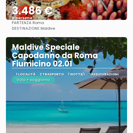
Da
3.486 €
a persona
PARTENZA:
Roma
Vedere
DESTINAZIONE:
Maldive
Maldive Speciale
Capodanno da Roma
Fiumicino 02.01
1 LOCALITÀ
2 TRASPORTO
7 NOTTE/I
1 ASSICURAZIONI
Volo + soggiorno