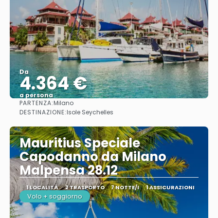
Da
4.364 €
a persona
PARTENZA:
Milano
Vedere
DESTINAZIONE:
Isole Seychelles
Mauritius Speciale
Capodanno da Milano
Malpensa 28.12
1 LOCALITÀ
2 TRASPORTO
7 NOTTE/I
1 ASSICURAZIONI
Volo + soggiorno