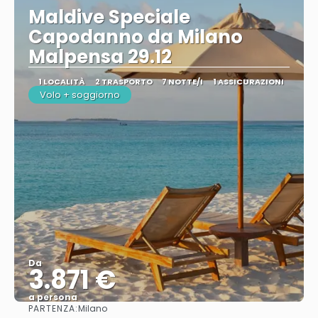
Maldive Speciale
Capodanno da Milano
Malpensa 29.12
1 LOCALITÀ
2 TRASPORTO
7 NOTTE/I
1 ASSICURAZIONI
Volo + soggiorno
Da
3.871 €
a persona
PARTENZA:
Milano
Vedere