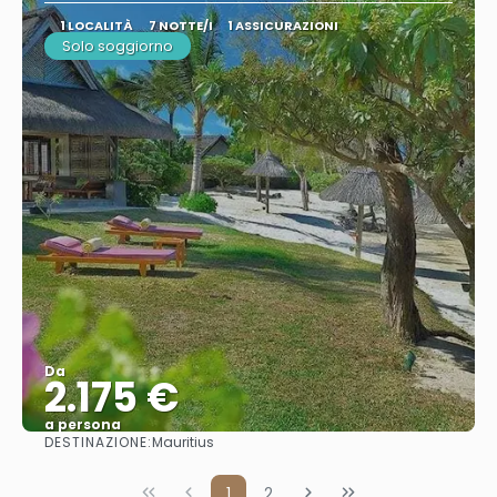
1 LOCALITÀ
7 NOTTE/I
1 ASSICURAZIONI
Solo soggiorno
Da
2.175 €
a persona
DESTINAZIONE:
Mauritius
Vedere
1
2