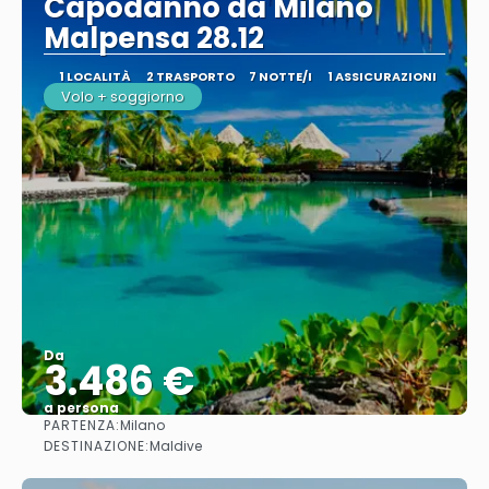
Capodanno da Milano
Malpensa 28.12
1 LOCALITÀ
2 TRASPORTO
7 NOTTE/I
1 ASSICURAZIONI
Volo + soggiorno
Da
3.486 €
a persona
PARTENZA:
Milano
Vedere
DESTINAZIONE:
Maldive