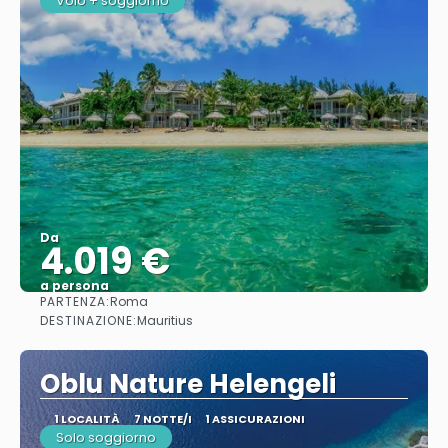
Volo + soggiorno
Da
4.019 €
a persona
PARTENZA:
Roma
Vedere
DESTINAZIONE:
Mauritius
Oblu Nature Helengeli
1 LOCALITÀ
7 NOTTE/I
1 ASSICURAZIONI
Solo soggiorno