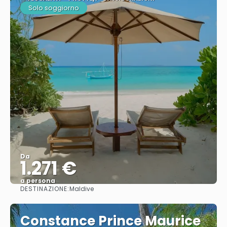
Solo soggiorno
Da
1.271 €
a persona
DESTINAZIONE:
Maldive
Vedere
Constance Prince Maurice