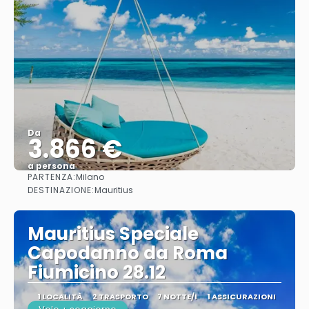
Da
3.866 €
a persona
PARTENZA:
Milano
Vedere
DESTINAZIONE:
Mauritius
Mauritius Speciale
Capodanno da Roma
Fiumicino 28.12
1 LOCALITÀ
2 TRASPORTO
7 NOTTE/I
1 ASSICURAZIONI