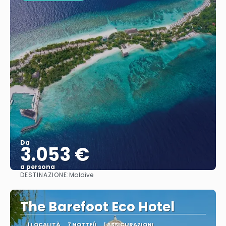
Da
3.053 €
a persona
DESTINAZIONE:
Maldive
Vedere
The Barefoot Eco Hotel
1 LOCALITÀ
7 NOTTE/I
1 ASSICURAZIONI