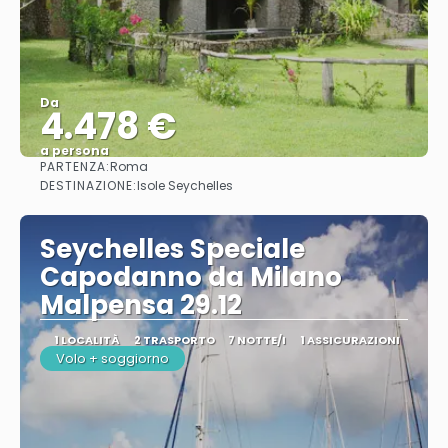
Da
4.478 €
a persona
PARTENZA:
Roma
Vedere
DESTINAZIONE:
Isole Seychelles
Seychelles Speciale
Capodanno da Milano
Malpensa 29.12
1 LOCALITÀ
2 TRASPORTO
7 NOTTE/I
1 ASSICURAZIONI
Volo + soggiorno