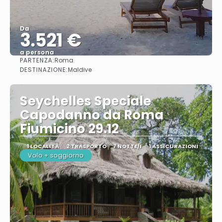
Da
3.521 €
a persona
PARTENZA:
Roma
Vedere
DESTINAZIONE:
Maldive
Seychelles Speciale
Capodanno da Roma
Fiumicino 29.12
1 LOCALITÀ
2 TRASPORTO
7 NOTTE/I
1 ASSICURAZIONI
Volo + soggiorno