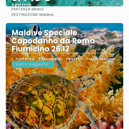
a persona
PARTENZA:
Milano
Vedere
DESTINAZIONE:
Maldive
Maldive Speciale
Capodanno da Roma
Fiumicino 26.12
1 LOCALITÀ
2 TRASPORTO
7 NOTTE/I
1 ASSICURAZIONI
Volo + soggiorno