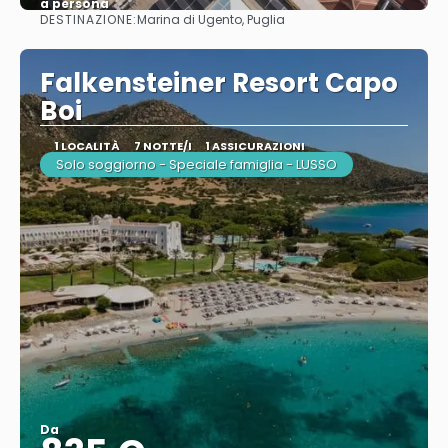
a persona
DESTINAZIONE:
Marina di Ugento, Puglia
Vedere
Falkensteiner Resort Capo
Boi
1 LOCALITÀ
7 NOTTE/I
1 ASSICURAZIONI
Solo soggiorno - Speciale famiglia - LUSSO
Da