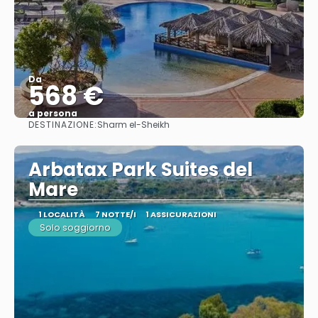
Da
568 €
a persona
DESTINAZIONE:
Sharm el-Sheikh
Vedere
Arbatax Park Suites del
Mare
1 LOCALITÀ
7 NOTTE/I
1 ASSICURAZIONI
Solo soggiorno