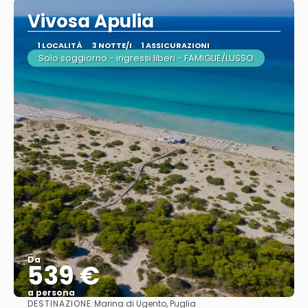
Vivosa Apulia
1 LOCALITÀ
3 NOTTE/I
1 ASSICURAZIONI
Solo soggiorno - ingressi liberi - FAMIGLIE/LUSSO
Da
539 €
a persona
DESTINAZIONE:
Marina di Ugento, Puglia