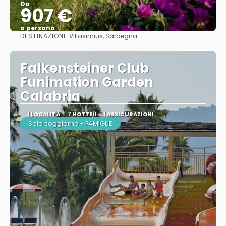
Da
907 €
a persona
DESTINAZIONE:
Villasimius, Sardegna
Vedere
Falkensteiner Club
Funimation Garden
Calabria
1 LOCALITÀ
7 NOTTE/I
1 ASSICURAZIONI
Solo soggiorno - FAMIGLIE