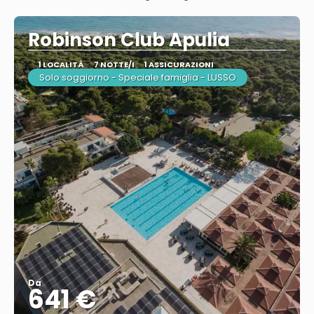
Vedere
Robinson Club Apulia
1 LOCALITÀ
7 NOTTE/I
1 ASSICURAZIONI
Solo soggiorno - Speciale famiglia - LUSSO
Da
641 €