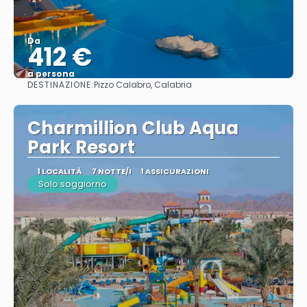
Da
412 €
a persona
DESTINAZIONE:
Pizzo Calabro, Calabria
Vedere
Charmillion Club Aqua
Park Resort
1 LOCALITÀ
7 NOTTE/I
1 ASSICURAZIONI
Solo soggiorno