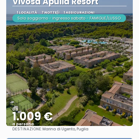
Vivosa Apulia Resort
1 LOCALITÀ
7 NOTTE/I
1 ASSICURAZIONI
Solo soggiorno - ingresso sabato - FAMIGLIE/LUSSO
Da
1.009 €
a persona
DESTINAZIONE:
Marina di Ugento, Puglia
Vedere