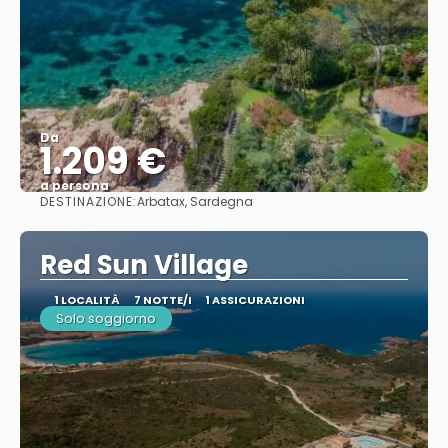
Da
1.209 €
a persona
DESTINAZIONE:
Arbatax, Sardegna
Vedere
Red Sun Village
1 LOCALITÀ
7 NOTTE/I
1 ASSICURAZIONI
Solo soggiorno