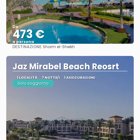
Da
473 €
a persona
DESTINAZIONE:
Sharm el-Sheikh
Vedere
Jaz Mirabel Beach Reosrt
1 LOCALITÀ
7 NOTTE/I
1 ASSICURAZIONI
Solo soggiorno