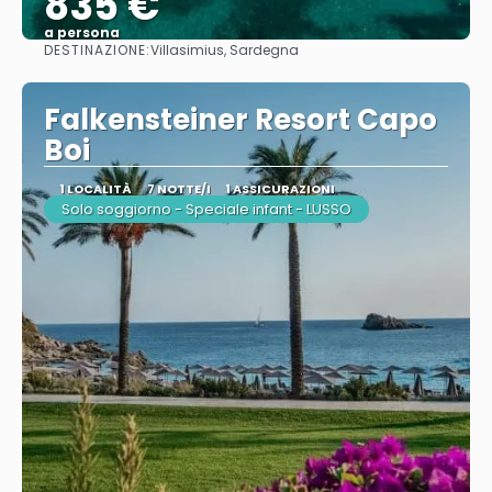
835 €
a persona
DESTINAZIONE:
Villasimius, Sardegna
Vedere
Falkensteiner Resort Capo
Boi
1 LOCALITÀ
7 NOTTE/I
1 ASSICURAZIONI
Solo soggiorno - Speciale infant - LUSSO