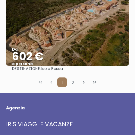
Da
602 €
a persona
DESTINAZIONE:
Isola Rossa
Vedere
1
2
Agenzia
IRIS VIAGGI E VACANZE