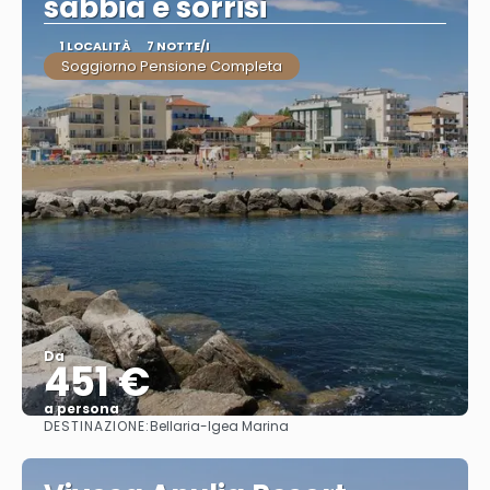
sabbia e sorrisi
1 LOCALITÀ
7 NOTTE/I
Soggiorno Pensione Completa
Da
451 €
a persona
DESTINAZIONE:
Bellaria-Igea Marina
Vedere