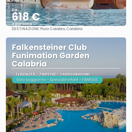
Da
618 €
a persona
DESTINAZIONE:
Pizzo Calabro, Calabria
Vedere
Falkensteiner Club
Funimation Garden
Calabria
1 LOCALITÀ
7 NOTTE/I
1 ASSICURAZIONI
Solo soggiorno - Speciale infant - FAMIGLIE