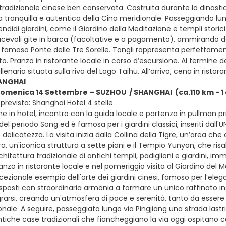
 tradizionale cinese ben conservata. Costruita durante la dinastia
 tranquilla e autentica della Cina meridionale. Passeggiando lungo
didi giardini, come il Giardino della Meditazione e templi storici.
acevoli gite in barca (facoltative e a pagamento), ammirando da 
l famoso Ponte delle Tre Sorelle. Tongli rappresenta perfettament
o. Pranzo in ristorante locale in corso d’escursione. Al termine de
illenaria situata sulla riva del Lago Taihu. All’arrivo, cena in ris
ANGHAI
domenica 14 Settembre – SUZHOU / SHANGHAI (ca.110 km - 1
prevista: Shanghai Hotel 4 stelle
e in hotel, incontro con la guida locale e partenza in pullman pr
 del periodo Song ed è famosa per i giardini classici, inseriti dall'
 delicatezza. La visita inizia dalla Collina della Tigre, un’area ch
a, un'iconica struttura a sette piani e il Tempio Yunyan, che risale
hitettura tradizionale di antichi templi, padiglioni e giardini, i
pranzo in ristorante locale e nel pomeriggio visita al Giardino del M
ezionale esempio dell'arte dei giardini cinesi, famoso per l’elegan
sposti con straordinaria armonia a formare un unico raffinato i
rarsi, creando un'atmosfera di pace e serenità, tanto da essere c
onale. A seguire, passeggiata lungo via Pingjiang una strada las
antiche case tradizionali che fiancheggiano la via oggi ospitano ca