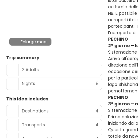
Istanbul. All’
culturale del
NB. È possibil
aeroporti ita
partecipanti. 
l’aeroporto di
PECHINO
Enlarge map
2° giorno – 
Sistemazione 
Trip summary
Arrivo all'aer
direzione dell
2 Adults
occasione dei 
per la partico
Nights
8
lago Shishahai
pernottamen
PECHINO
This idea includes
3° giorno –
Sistemazione 
Destinations
4
Prima colazion
iniziando dall
Transports
4
Questa grandi
totale da nova