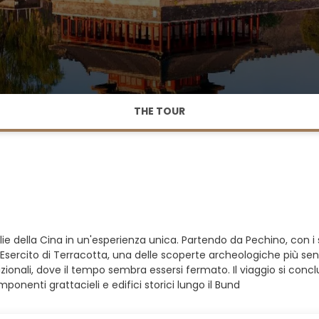
THE TOUR
ie della Cina in un'esperienza unica. Partendo da Pechino, con i su
l'Esercito di Terracotta, una delle scoperte archeologiche più se
adizionali, dove il tempo sembra essersi fermato. Il viaggio si co
nenti grattacieli e edifici storici lungo il Bund