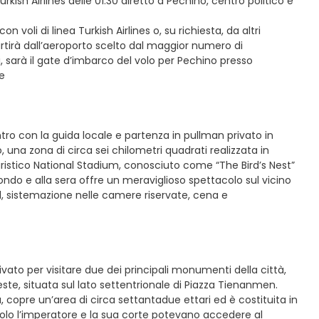
rkish Airlines delle 01:30 diretto a Pechino, centro politico e
voli di linea Turkish Airlines o, su richiesta, da altri
rtirà dall’aeroporto scelto dal maggior numero di
ti, sarà il gate d’imbarco del volo per Pechino presso
me
ontro con la guida locale e partenza in pullman privato in
, una zona di circa sei chilometri quadrati realizzata in
turistico National Stadium, conosciuto come “The Bird’s Nest”
mondo e alla sera offre un meraviglioso spettacolo sul vicino
el, sistemazione nelle camere riservate, cena e
ivato per visitare due dei principali monumenti della città,
este, situata sul lato settentrionale di Piazza Tienanmen.
copre un’area di circa settantadue ettari ed è costituita in
. Solo l’imperatore e la sua corte potevano accedere al