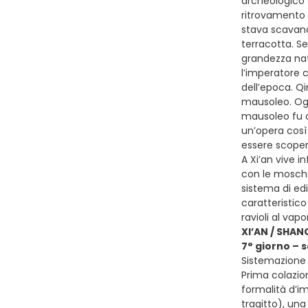
archeologico d
ritrovamento 
stava scavando
terracotta. Se
grandezza natu
l’imperatore c
dell’epoca. Qi
mausoleo. Ogn
mausoleo fu co
un’opera così
essere scoper
A Xi’an vive 
con le moschee
sistema di edi
caratteristico
ravioli al vap
XI’AN / SHAN
7° giorno – 
Sistemazione 
Prima colazion
formalità d’im
tragitto), una