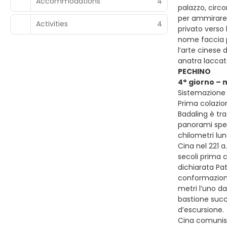
Accommodations
4
palazzo, circ
per ammirare 
Activities
4
privato verso 
nome faccia p
l’arte cinese 
anatra laccat
PECHINO
4° giorno – 
Sistemazione 
Prima colazion
Badaling è tra
panorami spet
chilometri lun
Cina nel 221 a
secoli prima 
dichiarata Pa
conformazione 
metri l’uno da
bastione succe
d’escursione.
Cina comunist