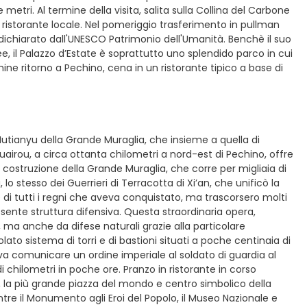
ri. Al termine della visita, salita sulla Collina del Carbone
 ristorante locale. Nel pomeriggio trasferimento in pullman
e, dichiarato dall'UNESCO Patrimonio dell'Umanità. Benchè il suo
, il Palazzo d’Estate è soprattutto uno splendido parco in cui
ine ritorno a Pechino, cena in un ristorante tipico a base di
Mutianyu della Grande Muraglia, che insieme a quella di
uairou, a circa ottanta chilometri a nord-est di Pechino, offre
costruzione della Grande Muraglia, che corre per migliaia di
lo stesso dei Guerrieri di Terracotta di Xi’an, che unificò la
e di tutti i regni che aveva conquistato, ma trascorsero molti
sente struttura difensiva. Questa straordinaria opera,
 ma anche da difese naturali grazie alla particolare
ato sistema di torri e di bastioni situati a poche centinaia di
eva comunicare un ordine imperiale al soldato di guardia al
 chilometri in poche ore. Pranzo in ristorante in corso
, la più grande piazza del mondo e centro simbolico della
tre il Monumento agli Eroi del Popolo, il Museo Nazionale e