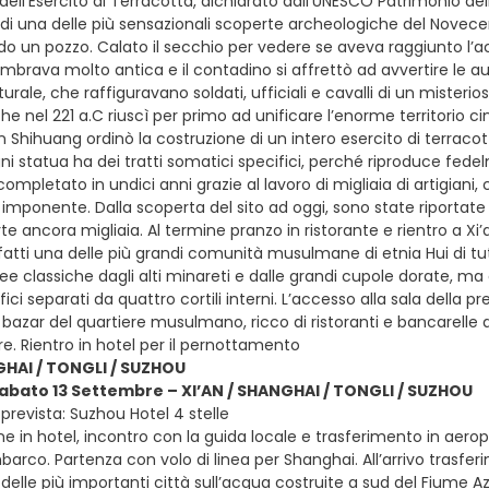
ell'Esercito di Terracotta, dichiarato dall'UNESCO Patrimonio dell'
di una delle più sensazionali scoperte archeologiche del Nove
 un pozzo. Calato il secchio per vedere se aveva raggiunto l’acq
mbrava molto antica e il contadino si affrettò ad avvertire le auto
rale, che raffiguravano soldati, ufficiali e cavalli di un misterios
he nel 221 a.C riuscì per primo ad unificare l’enorme territorio c
n Shihuang ordinò la costruzione di un intero esercito di terracot
i statua ha dei tratti somatici specifici, perché riproduce fedel
mpletato in undici anni grazie al lavoro di migliaia di artigiani
 imponente. Dalla scoperta del sito ad oggi, sono state riportat
te ancora migliaia. Al termine pranzo in ristorante e rientro a X
infatti una delle più grandi comunità musulmane di etnia Hui di 
 classiche dagli alti minareti e dalle grandi cupole dorate, ma 
fici separati da quattro cortili interni. L’accesso alla sala della 
 bazar del quartiere musulmano, ricco di ristoranti e bancarelle d
ore. Rientro in hotel per il pernottamento
GHAI / TONGLI / SUZHOU
sabato 13 Settembre – XI’AN / SHANGHAI / TONGLI / SUZHOU
prevista: Suzhou Hotel 4 stelle
e in hotel, incontro con la guida locale e trasferimento in aeropo
barco. Partenza con volo di linea per Shanghai. All’arrivo trasf
 delle più importanti città sull’acqua costruite a sud del Fiume Azz