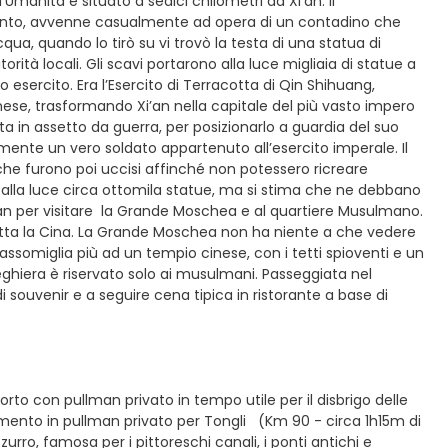
Umanità e situato a sedici chilometri da Xi’an. Il
cento, avvenne casualmente ad opera di un contadino che
ua, quando lo tirò su vi trovò la testa di una statua di
rità locali. Gli scavi portarono alla luce migliaia di statue a
o esercito. Era l’Esercito di Terracotta di Qin Shihuang,
inese, trasformando Xi’an nella capitale del più vasto impero
ta in assetto da guerra, per posizionarlo a guardia del suo
mente un vero soldato appartenuto all’esercito imperale. Il
, che furono poi uccisi affinché non potessero ricreare
e alla luce circa ottomila statue, ma si stima che ne debbano
i’an per visitare la Grande Moschea e al quartiere Musulmano.
tutta la Cina. La Grande Moschea non ha niente a che vedere
assomiglia più ad un tempio cinese, con i tetti spioventi e un
preghiera è riservato solo ai musulmani. Passeggiata nel
i souvenir e a seguire cena tipica in ristorante a base di
rto con pullman privato in tempo utile per il disbrigo delle
erimento in pullman privato per Tongli (Km 90 - circa 1h15m di
urro, famosa per i pittoreschi canali, i ponti antichi e