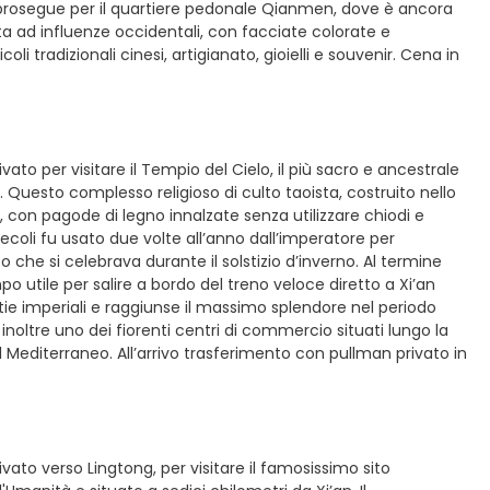
 si prosegue per il quartiere pedonale Qianmen, dove è ancora
ata ad influenze occidentali, con facciate colorate e
i tradizionali cinesi, artigianato, gioielli e souvenir. Cena in
ato per visitare il Tempio del Cielo, il più sacro e ancestrale
. Questo complesso religioso di culto taoista, costruito nello
, con pagode di legno innalzate senza utilizzare chiodi e
ecoli fu usato due volte all’anno dall’imperatore per
to che si celebrava durante il solstizio d’inverno. Al termine
mpo utile per salire a bordo del treno veloce diretto a Xi’an
astie imperiali e raggiunse il massimo splendore nel periodo
 inoltre uno dei fiorenti centri di commercio situati lungo la
el Mediterraneo. All’arrivo trasferimento con pullman privato in
vato verso Lingtong, per visitare il famosissimo sito