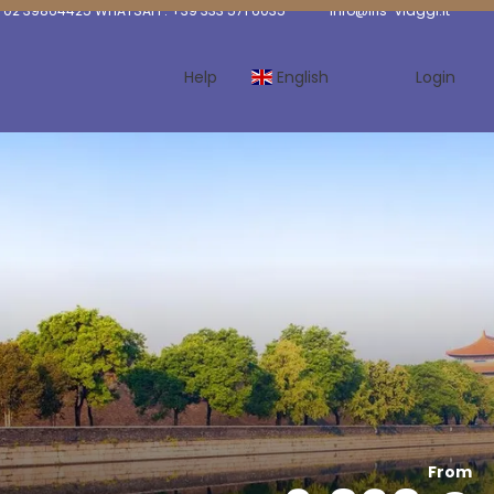
 02 39864425 WHATSAPP: +39 333 571 6035
info@iris-viaggi.it
Help
English
Login
From