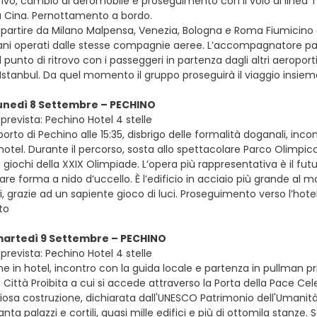
arrivo, cambio di aeromobile e proseguimento con il volo di linea Tu
la Cina. Pernottamento a bordo.
e partire da Milano Malpensa, Venezia, Bologna e Roma Fiumicino con 
liani operati dalle stesse compagnie aeree. L’accompagnatore pa
Il punto di ritrovo con i passeggeri in partenza dagli altri aeropor
 Istanbul. Da quel momento il gruppo proseguirà il viaggio insie
lunedì 8 Settembre – PECHINO
prevista: Pechino Hotel 4 stelle
oporto di Pechino alle 15:35, disbrigo delle formalità doganali, inc
’hotel. Durante il percorso, sosta allo spettacolare Parco Olimpico
giochi della XXIX Olimpiade. L’opera più rappresentativa è il fu
lare forma a nido d’uccello. È l’edificio in acciaio più grande al 
, grazie ad un sapiente gioco di luci. Proseguimento verso l’hot
to
 martedì 9 Settembre – PECHINO
prevista: Pechino Hotel 4 stelle
e in hotel, incontro con la guida locale e partenza in pullman pr
a Città Proibita a cui si accede attraverso la Porta della Pace Cel
osa costruzione, dichiarata dall'UNESCO Patrimonio dell'Umanità, 
nta palazzi e cortili, quasi mille edifici e più di ottomila stanze