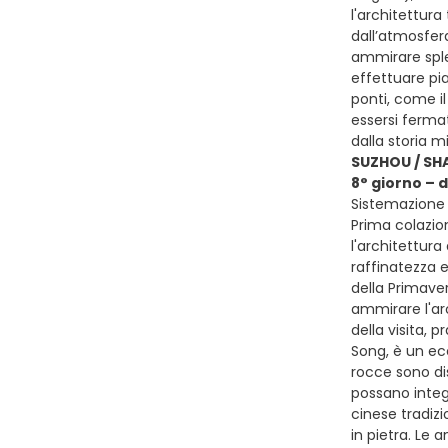
l'architettura
dall’atmosfera
ammirare splen
effettuare pi
ponti, come i
essersi fermat
dalla storia m
SUZHOU / SH
8° giorno – 
Sistemazione 
Prima colazion
l'architettura
raffinatezza e
della Primaver
ammirare l'arc
della visita, 
Song, è un ecc
rocce sono di
possano integ
cinese tradizi
in pietra. Le 