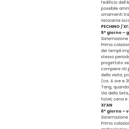
l’edificio del
possibile ammi
ornamenti trad
ristorante loc
PECHINO / XI
5° giorno – 
Sistemazione p
Prima colazion
dei templi imp
stesso periodo
progettato seg
compiere riti 
della visita, 
(ca. 4 ore e 3
Tang, quando l
Via della Seta
hotel, cena 
XI’AN
6° giorno – 
Sistemazione p
Prima colazion