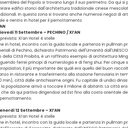
l’Assemblea del Popolo si trovano lungo il suo perimetro. Da qui
rare edifici storici dall'architettura tradizionale cinese mescol
izionali. In questa zona si trovano anche numerosi negozi di articol
ale e rientro in hotel per il pernottamento
’AN
giovedì 11 Settembre – PECHINO / XI’AN
revista: Xi’an Hotel 4 stelle
e in hotel, incontro con la guida locale e partenza in pullman priv
eriali di Pechino, dichiarato Patrimonio dell'Umanità dall'UNESCO
 della Città Proibita, è un raffinato esempio di architettura Ming
uendo ferrei principi di numerologia e di feng shui. Per cinque s
propiziatori, il più importante dei quali era quello del buon raccol
pranzo in ristorante e trasferimento alla stazione ferroviaria in te
0 min), città dalle antichissime origini. Fu capitale di undici din
a popolazione arrivò a toccare il milione di abitanti. La città era
, che da qui partiva dirigendosi ad Est fino alla costa orientale d
e pernottamento.
venerdì 12 Settembre – XI’AN
revista: Xi’an Hotel 4 stelle
e in hotel, incontro con la guida locale e partenza in pullman pri