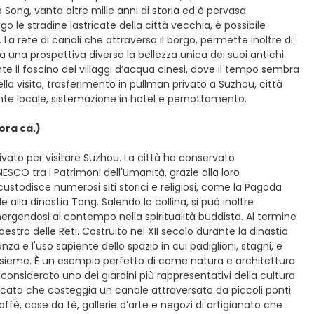
 Song, vanta oltre mille anni di storia ed è pervasa
 le stradine lastricate della città vecchia, è possibile
 La rete di canali che attraversa il borgo, permette inoltre di
una prospettiva diversa la bellezza unica dei suoi antichi
e il fascino dei villaggi d’acqua cinesi, dove il tempo sembra
lla visita, trasferimento in pullman privato a Suzhou, città
torante locale, sistemazione in hotel e pernottamento.
 ora ca.)
ivato per visitare Suzhou. La città ha conservato
UNESCO tra i Patrimoni dell'Umanità, grazie alla loro
e custodisce numerosi siti storici e religiosi, come la Pagoda
 alla dinastia Tang. Salendo la collina, si può inoltre
mmergendosi al contempo nella spiritualità buddista. Al termine
aestro delle Reti. Costruito nel XII secolo durante la dinastia
za e l'uso sapiente dello spazio in cui padiglioni, stagni, e
nsieme. È un esempio perfetto di come natura e architettura
onsiderato uno dei giardini più rappresentativi della cultura
tricata che costeggia un canale attraversato da piccoli ponti
ffè, case da tè, gallerie d’arte e negozi di artigianato che