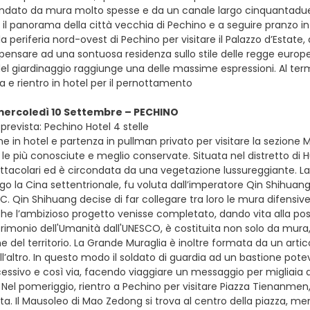
ondato da mura molto spesse e da un canale largo cinquantadue met
il panorama della città vecchia di Pechino e a seguire pranzo in
la periferia nord-ovest di Pechino per visitare il Palazzo d’Estat
ensare ad una sontuosa residenza sullo stile delle regge europee
del giardinaggio raggiunge una delle massime espressioni. Al term
a e rientro in hotel per il pernottamento
mercoledì 10 Settembre – PECHINO
prevista: Pechino Hotel 4 stelle
e in hotel e partenza in pullman privato per visitare la sezione 
 le più conosciute e meglio conservate. Situata nel distretto di H
tacolari ed è circondata da una vegetazione lussureggiante. La 
go la Cina settentrionale, fu voluta dall’imperatore Qin Shihuang, 
.C. Qin Shihuang decise di far collegare tra loro le mura difensiv
che l’ambizioso progetto venisse completato, dando vita alla pos
trimonio dell'Umanità dall'UNESCO, è costituita non solo da mura,
del territorio. La Grande Muraglia è inoltre formata da un articol
ll’altro. In questo modo il soldato di guardia ad un bastione pot
ssivo e così via, facendo viaggiare un messaggio per migliaia di
 Nel pomeriggio, rientro a Pechino per visitare Piazza Tienanmen
a. Il Mausoleo di Mao Zedong si trova al centro della piazza, men