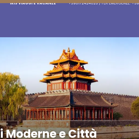
IRIS VIAGGI E VACANZE
+390172424026 / PER EMERGENZE: +39
i Moderne e Città