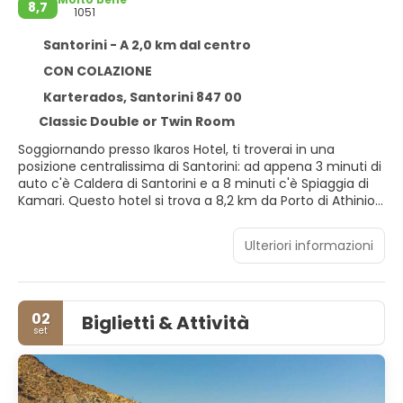
8,7
1051
Santorini - A 2,0 km dal centro
CON COLAZIONE
Karterados, Santorini 847 00
Classic Double or Twin Room
Soggiornando presso Ikaros Hotel, ti troverai in una
posizione centralissima di Santorini: ad appena 3 minuti di
auto c'è Caldera di Santorini e a 8 minuti c'è Spiaggia di
Kamari. Questo hotel si trova a 8,2 km da Porto di Athinios
e 12,9 km da Belvedere sulle Cupole Blu delle Chiese di Oia.
Ulteriori informazioni
Scopri i molti servizi ricreativi a disposizione, tra cui un
servizio di noleggio biciclette e una terrazza da dove
ammirare il paesaggio. Questo hotel dispone, inoltre, di il
Wi-Fi gratuito, una TV nelle aree comuni e l'assistenza per
02
Biglietti & Attività
la prenotazione di tour e biglietti.
set
Scegli una delle 15 camere della struttura, tutte provviste
di aria condizionata e frigorifero: ti sentirai subito a casa. Il
Wi-Fi gratuito ti consente di restare in contatto con il