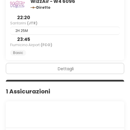
WizzAir - W4 6096
Diretto
22:20
Santorini
(JTR)
2H 25M
23:45
Fiumicino Airport
(FCO)
Basic
Dettagli
1 Assicurazioni