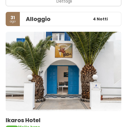
Dettagli
31
Alloggio
4 Notti
ago
Ikaros Hotel
Molto bene