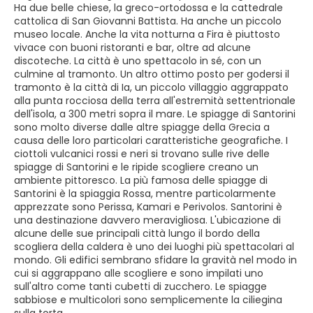
Ha due belle chiese, la greco-ortodossa e la cattedrale
cattolica di San Giovanni Battista. Ha anche un piccolo
museo locale. Anche la vita notturna a Fira è piuttosto
vivace con buoni ristoranti e bar, oltre ad alcune
discoteche. La città è uno spettacolo in sé, con un
culmine al tramonto. Un altro ottimo posto per godersi il
tramonto è la città di Ia, un piccolo villaggio aggrappato
alla punta rocciosa della terra all'estremità settentrionale
dell'isola, a 300 metri sopra il mare. Le spiagge di Santorini
sono molto diverse dalle altre spiagge della Grecia a
causa delle loro particolari caratteristiche geografiche. I
ciottoli vulcanici rossi e neri si trovano sulle rive delle
spiagge di Santorini e le ripide scogliere creano un
ambiente pittoresco. La più famosa delle spiagge di
Santorini è la spiaggia Rossa, mentre particolarmente
apprezzate sono Perissa, Kamari e Perivolos. Santorini è
una destinazione davvero meravigliosa. L'ubicazione di
alcune delle sue principali città lungo il bordo della
scogliera della caldera è uno dei luoghi più spettacolari al
mondo. Gli edifici sembrano sfidare la gravità nel modo in
cui si aggrappano alle scogliere e sono impilati uno
sull'altro come tanti cubetti di zucchero. Le spiagge
sabbiose e multicolori sono semplicemente la ciliegina