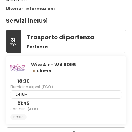
sulla torta.
Ulteriori informazioni
Servizi inclusi
Trasporto di partenza
31
ago
Partenza
WizzAir - W4 6095
Diretto
18:30
Fiumicino Airport
(FCO)
2H 15M
21:45
Santorini
(JTR)
Basic