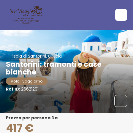
Isola di Santorini, Grecia
Santorini: tramonti e case
bianche
Volo+Soggiorno
Ref ID:
26621291
Prezzo per persona Da
417 €