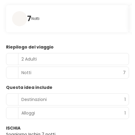
7
Notti
Riepilogo del viaggio
2 Adulti
Notti
7
Questa idea include
Destinazioni
1
Alloggi
1
ISCHIA
Soggiorno Ischia 7 notti