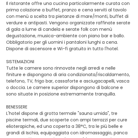
Il ristorante offre una cucina particolarmente curata con
prima colazione a buffet, pranzo e cena serviti al tavolo
con menù a scelta tra pietanze di mare/monti, buffet di
verdure e antipasti. Vengono organizzate raffinate serate
di gala a lume di candela e serate folk con menù
degustazione, musica-ambiente con piano bar e ballo.
Obbligatorio per gli uomini i pantaloni lunghi a cena.
Dispone di ascensore e Wi-fi gratuito in tutto l'hotel.
SISTEMAZIONI
Tutte le camere sono rinnovate negli arredi e nelle
finiture e dispongono di aria condizionata/riscaldamento,
telefono, TV, frigo bar, cassaforte e asciugacapelli, vasca
o doccia. Le camere superior dispongono di balcone e
sono situate in posizione estremamente tranquilla.
BENESSERE
L'hotel dispone di grotta termale "sauna umida", tre
piscine termali, due scoperte con ampi terrazzi per cure
elioterapiche, ed una coperta a 38°C, tra le più belle e
grandi di Ischia, equipaggiata con idromassaggio, panca